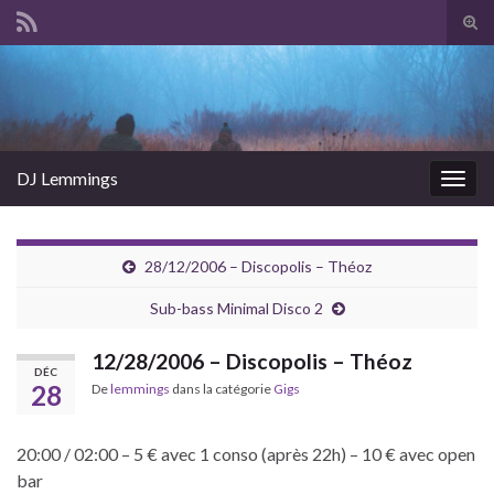
Tog
sear
Search for:
for
DJ Lemmings
Togg
navig
28/12/2006 – Discopolis – Théoz
Sub-bass Minimal Disco 2
12/28/2006 – Discopolis – Théoz
DÉC
28
De
lemmings
dans la catégorie
Gigs
20:00 / 02:00 – 5 € avec 1 conso (après 22h) – 10 € avec open
bar