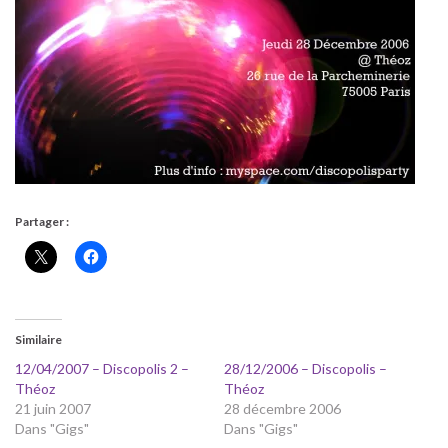
Partager :
Similaire
12/04/2007 – Discopolis 2 –
28/12/2006 – Discopolis –
Théoz
Théoz
21 juin 2007
28 décembre 2006
Dans "Gigs"
Dans "Gigs"